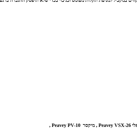
יחות מחמיר שהועדפו ממתקן מתכת מסורבל. המערכת מחולקת ל – 3 קווים במקביל למניעת תקלות מעומס וכגיבו
Pea ,
מיקסר Peavey PV-10 ,