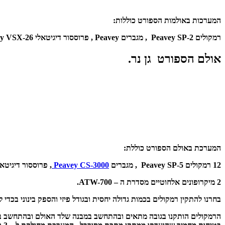
המערכות באולמות הספורט כוללות:
רמקולים Peavey SP-2 , מ
גברים Peavey ,
פרוססור דיגיטאלי Peavey VSX-26 ,
אולם הספורט גן נר.
המערכת באולם הספורט כוללת:
12 רמקולים Peavey SP-5 , מ
גברים
Peavey CS-3000
,
פרוססור דיגיטאלי avey VSX-26
2 מיקרופונים אלחוטיים מסדרת ה – ATW-700.
בחרנו להתקין רמקולים בכמות גדולה יחסית ובגודל פיזי והספק בינוני בכדי 
הרמקולים הותקנו בגובה מתאים ובהתחשב במבנה שלד האולם ובהתחשב בתק