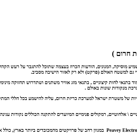
ת חרום )
יע מוסיקה, המנונים, הודעות הכרוז בעצמה שתוכל להתגבר על רעש הקהל.
וי גם למשטח האולם (פרקט) ולא רק לאזור הישיבה מסביב.
 בתנאי לחות קיצוניים , בתנאי מזג אוויר משתנים ושתדרוש תחזוקה מיני
כת מנקודות שונות באולם .
ת של משטרת ישראל למערכת כריזת חרום, עליה להישמע בכל חללי המתקן ל
ם \ אלחוטיים, רמקולים פנימיים המיועדים להתקנה הכוללים נקודות עגינה 
חברתנו תכננה והתקינה מערכות רבות לאולמות מתוצרת חברת Peavey Electronics USA במגוון רחב