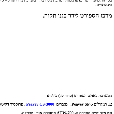
בט
בינארציים.
מרכז הספורט לידר בגני תקוה.
המערכת באולם הספורט (כדור סל) כוללת:
12 רמקולים Peavey SP-5 ,
מגברים
Peavey CS-3000
,
פרוססור דיגיטאלי vey VSX-26
סט אלחוטיים מסדרת ה- ATW-700 מתוצרת אודיו טכניקה.