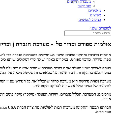
מעבדת תיקונים
צור קשר
מאמרים
מפיצים
כניסה למפיצים
למוצרים שלנו
אולמות ספורט וכדור סל - מערכת הגברה ( וכריז
אולמות כדורסל ומתקני ספורט המוני משתמשים במערכות הגברה כדי להשמ
ספר, עיריות ומרכזי ספורט. במקרים כאלה יש להוסיף רמקולים שיתנו כיס
בנוסף לאיכות שמע מעולה אתם רוצים מערכת שתהיה אמינה ומסוגלת לעמוד
בנוסף למערכת נקודות חיבור שונות על שמאפשרות שליטה מלאה על המער
מערכת נלווית נדרשת היא מערכת כריזה שתכלול את כל הנדרש עפ"י הנחיו
לתקינות של הציוד כולל אפשרות לבדיקה תקופתית.
מרכיבים: המערכת תכלול מגברים, יחידות הפעלה (מיקסר) מיקרופונים חוטיי
אוויר.
ועוד רבים.