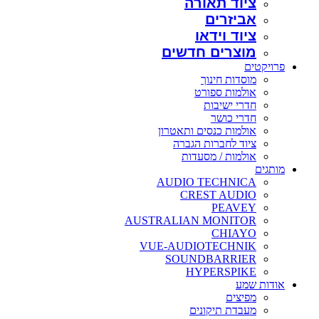
תאורה
ים
וידאו
ים חדשים
חינוך
 ספורט
יבות
ושר
כנסים ותאטרון
ברות הגברה
 / מסעדות
AUDIO TEC
CREST 
PE
AUSTRALIAN MO
CH
VUE-AUDIOTE
SOUNDBAR
HYPER
תיקונים