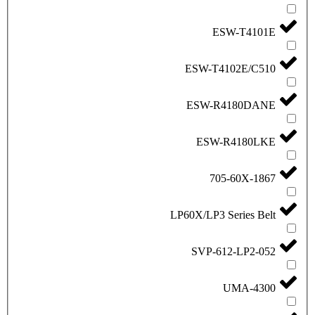
E
ESW-T4
ESW-R
ESW-
LP60X/LP3 
SVP-6