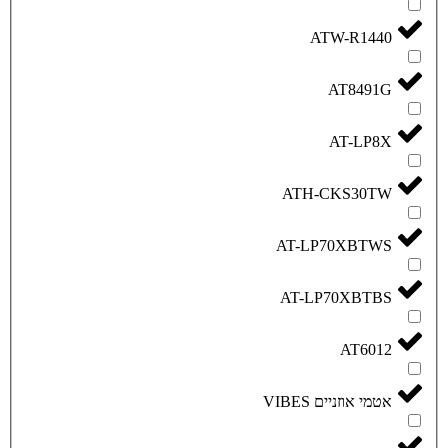
ATH
AT-L
AT-L
V