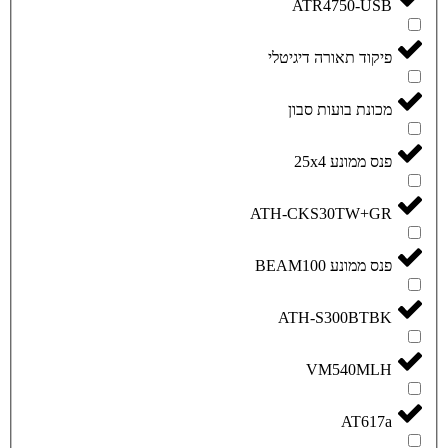
AT
דיגיטלי
סבון
ATH-CK
ATH-
V