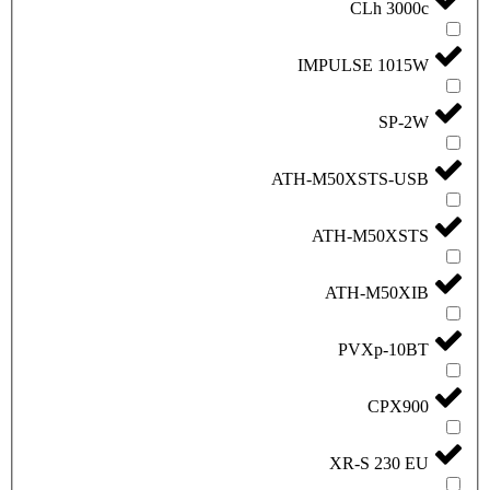
IMPU
ATH-M50
ATH
AT
XR