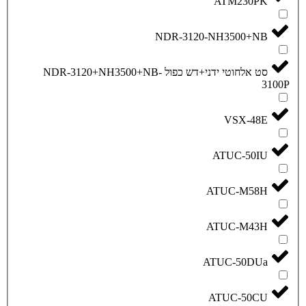
NDR-3120-
סט אלחוטי ידני+דש כפול NDR-3120+NH3500+NB-
A
A
AT
A