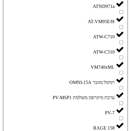
A
O
שולמת PV-MSP1