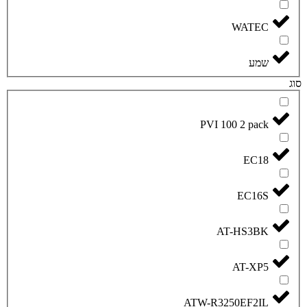
PVI
ATW-R