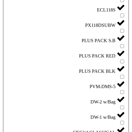
PX
PLUS
PLUS 
PLUS 
P
D
D