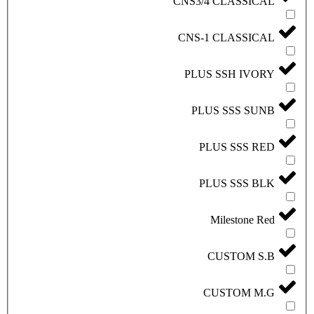
CNS3/4 
CNS-1 
PLUS 
PLUS
PLU
PLU
Mi
CU
CU