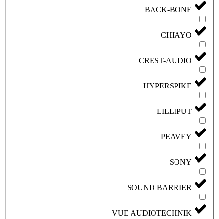
BA
CRE
HY
SOUND
VUE AUDI