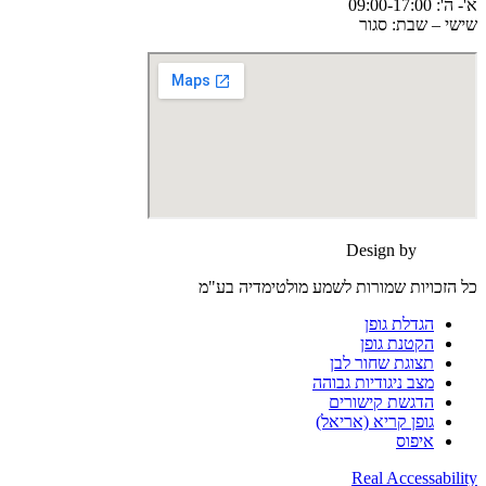
א'- ה': 09:00-17:00
שישי – שבת: סגור
Design by
moonart
כל הזכויות שמורות לשמע מולטימדיה בע"מ
הגדלת גופן
הקטנת גופן
תצוגת שחור לבן
מצב ניגודיות גבוהה
הדגשת קישורים
גופן קריא (אריאל)
איפוס
Real Accessability