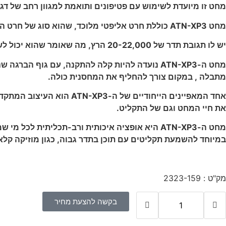
מחט זו מיועדת לשימוש עם פטיפונים ותואמת למגוון רחב של דגמ
מחט ATN-XP3 כוללת חרט אליפטי מלוכד, שהוא סוג של חרט הידוע ביכולתו לעקוב במדויק אחר חריצי ההקלטה ולשחזר אודיו באיכות גבוהה.
יש לו תגובת תדר של 20-22,000 הרץ, מה שאומר שהוא יכול לשחזר במדויק מגוון רחב של תדרי שמע, כולל תוכן בתדר גבוה.
מחט ה-ATN-XP3 נועדה להיות קלה להתקנה, עם גוף
מתבלה , במקום צורך להחליף את המחסנית כולה.
אחד המאפיינים הייחודיים
את חיי המחט וגם של התקליט.
מחט ה-ATN-XP3 היא אופציה איכותית ורב-תכליתי
במיוחד להשמעת תקליטים עם תוכן בתדר גבוה, כגון מוזיקה קלאס
מק"ט : 2323-159
בקשה להצעת מחיר