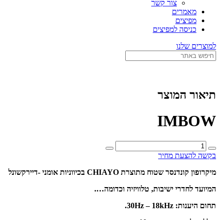
צור קשר
מאמרים
מפיצים
כניסה למפיצים
למוצרים שלנו
תיאור המוצר
IMBOW
כמות
של
בקשה להצעת מחיר
IMBOW
מיקרופון קונדנסר שטוח מתוצרת CHIAYO
בכיווניות אומני -דיירקשונל
המיועד לחדרי ישיבות, טלוויזיה וכדומה….
תחום היענות: 30Hz – 18kHz.