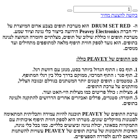
כמות
של
בקשה להצעת מחיר
PV
5PC
ה- DRUM SET
RED
הוא מערכת תופים בצבע אדום המיוצרת על
DRUM
ידי חברת Peavey Electronics הידועה בייצור כלי נגינה וציוד שמע.
RED
מערכת תופים זו כוללת שילוב של תופים, מצלתיים וחומרה הנחוצה לנגינה
בתופים. הוא נועד לספק חווית תיפוף מלאה למתופפים מתחילים ועד
מנוסים.
סט התופים של PEAVEY כולל:
1. תוף בס : התוף הגדול ביותר בסט, מנוגן עם דוושת רגל.
2. תוף סנר : התוף המרכזי, ממוקם בדרך כלל בין רגלי המתופף.
3. טמטמים : תופים קטנים יותר המשתנים בגודלם ובגובה הצליל,
מותקנים על ערכת התופים.
4. מצילות : כולל פריטים כמו מצילות היי-האט ועוד.
5. חומרה: סטנדים, פדלים ואביזרים אחרים הדרושים להתקנה ולנגינה
בתופים.
ערכת התופים של PEAVEY תוכננה להיות עמידה ותכליתית המתאימה
לסגנונות מוזיקליים שונים. מטרתו היא לספק חווית תיפוף איכותית עם
התמקדות בסאונד, יכולת נגינה וביצועים כלליים. כמו בכל כלי נגינה,
האיכות והתכונות של ערכת תופים של PEAVEY עשויות להשתנות
בהתאם לדגם ולסדרה הספציפיים.