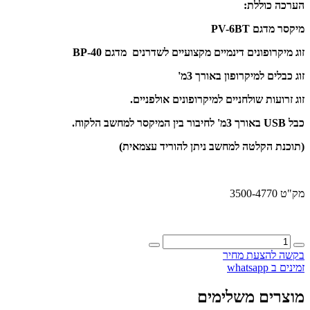
הערכה כוללת:
מיקסר מדגם PV-6BT
זוג מיקרופונים דינמיים מקצועיים לשדרנים מדגם BP-40
זוג כבלים למיקרופון באורך 3מ'
זוג זרועות שולחניים למיקרופונים אולפניים.
כבל USB באורך 3מ' לחיבור בין המיקסר למחשב הלקוח.
(תוכנת הקלטה למחשב ניתן להוריד עצמאית)
מק"ט 3500-4770
כמות
של
בקשה להצעת מחיר
ערכה
זמינים ב whatsapp
מקצועית
להקלטת
מוצרים משלימים
פודקאסט