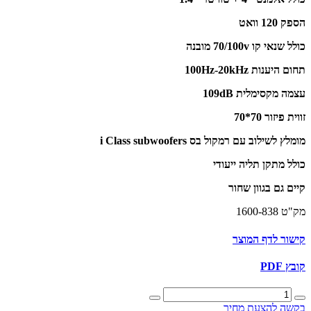
הספק 120 וואט
כולל שנאי קו 70/100v מובנה
תחום היענות 100Hz-20kHz
עצמה מקסימלית 109dB
זווית פיזור 70*70
מומלץ לשילוב עם רמקול בס i Class subwoofers
כולל מתקן תליה ייעודי
קיים גם בגוון שחור
מק"ט 1600-838
קישור לדף המוצר
קובץ PDF
כמות
של
בקשה להצעת מחיר