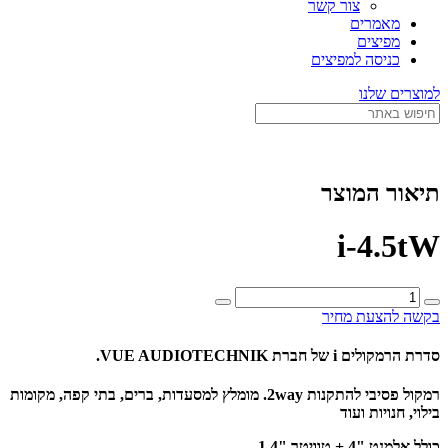
צור קשר
מאמרים
מפיצים
כניסה למפיצים
למוצרים שלנו
תיאור המוצר
i-4.5tW
כמות
של
בקשה להצעת מחיר
i-
4.5tW
סדרת הרמקולים i של חברת VUE AUDIOTECHNIK.
רמקול פסיבי להתקנות 2way. מומלץ למסעדות, ברים, בתי קפה, מקומות
בילוי, חנויות ועוד
כולל אלמנט "4 + טוויטר "1.4