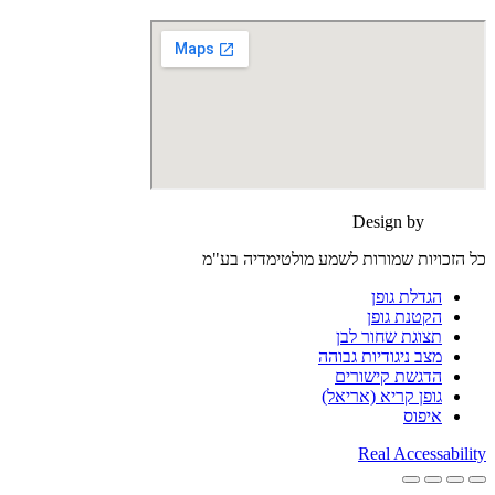
Design by
moonart
כל הזכויות שמורות לשמע מולטימדיה בע"מ
הגדלת גופן
הקטנת גופן
תצוגת שחור לבן
מצב ניגודיות גבוהה
הדגשת קישורים
גופן קריא (אריאל)
איפוס
Real Accessability