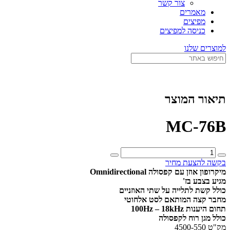
צור קשר
מאמרים
מפיצים
כניסה למפיצים
למוצרים שלנו
תיאור המוצר
MC-76B
כמות
של
בקשה להצעת מחיר
MC-
מיקרופון אוזן עם קפסולה Omnidirectional
76B
מגיע בצבע בז'
כולל קשת לתלייה על שתי האוזניים
מחבר קצה המותאם לסט אלחוטי
תחום היענות 100Hz – 18kHz
כולל מגן רוח לקפסולה
מק"ט 4500-550