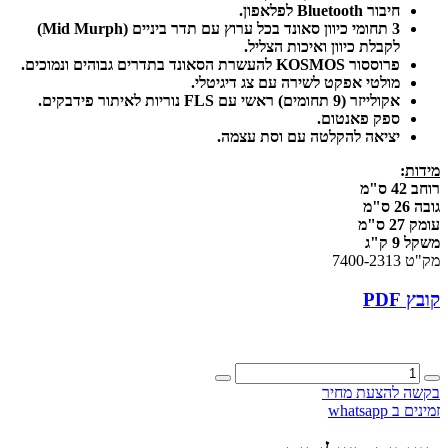
חיבור Bluetooth לפלאפון.
3 תחומי כיוון סאונד בכל ערוץ עם תדר ביניים (Mid Murph)
לקבלת כיוון ואיכות הצליל.
פרוססור KOSMOS להעשרת הסאונד בתדרים גבוהים ונמוכים.
מולטי אפקט לשירה עם צג דיגיטלי.
אקולייזר (9 תחומים) ראשי עם FLS נוריות לאיתור פידבקים.
ספק פאנטום.
יציאה להקלטה עם וסת עצמה.
מידות
:
רוחב 42 ס"מ
גובה 26 ס"מ
עומק 27 ס"מ
משקל 9 ק"ג
מק"ט 7400-2313
קובץ PDF
כמות
של
בקשה להצעת מחיר
PVi-
זמינים ב whatsapp
6500