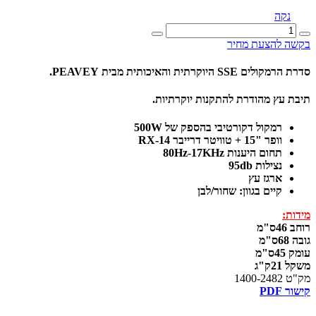
נקה
כמות
של
בקשה להצעת מחיר
SSE
15
סדרת הרמקולים SSE היוקרתית והאיכותית מבית PEAVEY.
תיבת עץ מהודרת להתקנות יוקרתיות.
רמקול דקורטיבי בהספק של 500W
וופר "15 + טוויטר דרייבר RX-14
תחום היענות 80Hz-17KHz
נצילות 95db
ארגז עץ
קיים בגוון: שחור/לבן
מידות:
רוחב 46ס"מ
גובה 68ס"מ
עומק 45ס"מ
משקל 21ק"ג
מק"ט 1400-2482
קישור PDF